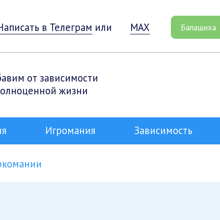
Написать в Телеграм
или
MAX
Балашиха
бавим от зависимости
полноценной жизни
ия
Игромания
Зависимость
ркомании