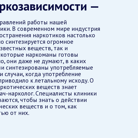
ркозависимости —
правлений работы нашей
ики. В современном мире индустрия
остранения наркотиков настолько
но синтезируется огромное
звестных веществ, так и
екоторые наркоманы готовы
о, они даже не думают, в каких
ыли синтезированы употребляемые
и случаи, когда употребление
приводило к летальному исходу. О
ркотических веществ знает
ч-нарколог. Специалисты клиники
чаются, чтобы знать о действии
еских веществ и о том, как
ью от них.