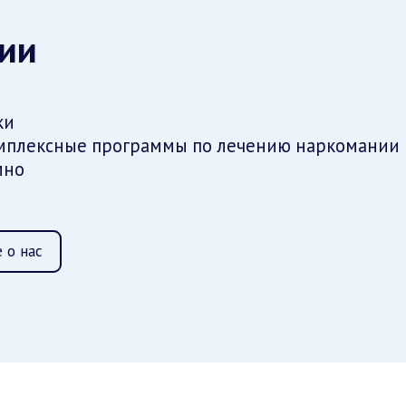
ии
ки
мплексные программы по лечению наркомании
мно
 о нас