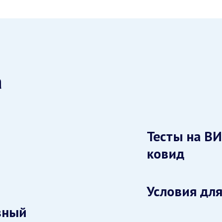
а
Тесты на ВИ
ковид
Условия для
вный