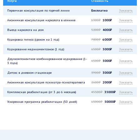
Услуга
Стоимость
Первичная консультация по горячей линии
Бесплатно
Заказать
Анонимная консультация нарколога в клинике
1300₽
1000₽
Заказать
Выезд нарколога на дом
5200₽
4000₽
Заказать
Кодировка гипноз (сроком на 1 год)
7800₽
6000₽
Заказать
Кодирование медикаментозное (1 год)
6500₽
5000₽
Заказать
Двухкомпонентное комбинированное кодирование (1-
6500₽
5000₽
Заказать
3 года)
Детокс в дневном стационаре
3900₽
3000₽
Заказать
Анонимная консультация психиатра-психотерапевта
2600₽
2000₽
Заказать
Комплексная реабилитация (от 3 до 6 месяцев)
45500₽
35000₽
Заказать
Ускоренная программа реабилитации (50 дней)
65000₽
50000₽
Заказать