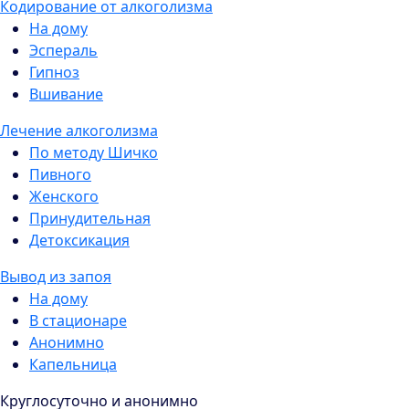
Кодирование от алкоголизма
На дому
Эспераль
Гипноз
Вшивание
Лечение алкоголизма
По методу Шичко
Пивного
Женского
Принудительная
Детоксикация
Вывод из запоя
На дому
В стационаре
Анонимно
Капельница
Круглосуточно и анонимно