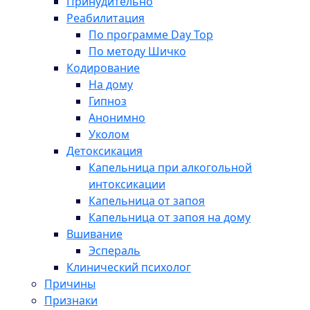
Принудительно
Реабилитация
По программе Day Top
По методу Шичко
Кодирование
На дому
Гипноз
Анонимно
Уколом
Детоксикация
Капельница при алкогольной
интоксикации
Капельница от запоя
Капельница от запоя на дому
Вшивание
Эспераль
Клинический психолог
Причины
Признаки