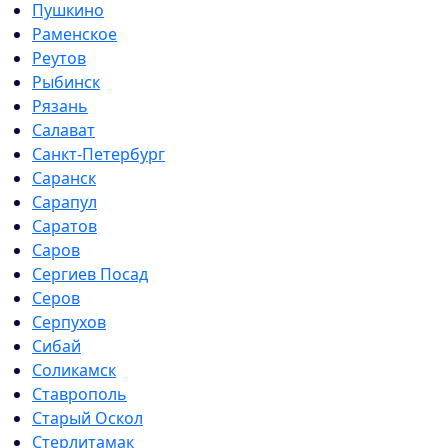
Пушкино
Раменское
Реутов
Рыбинск
Рязань
Салават
Санкт-Петербург
Саранск
Сарапул
Саратов
Саров
Сергиев Посад
Серов
Серпухов
Сибай
Соликамск
Ставрополь
Старый Оскол
Стерлитамак